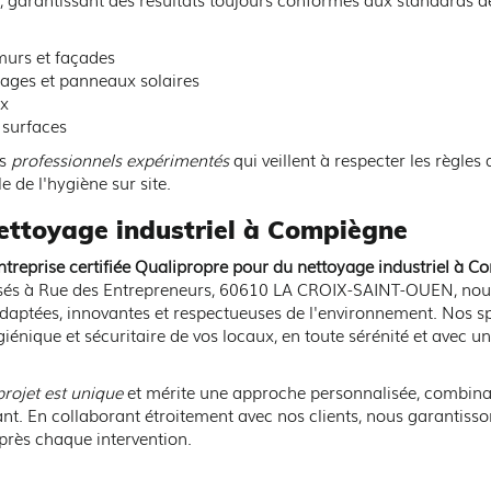
 murs et façades
dages et panneaux solaires
ux
 surfaces
es
professionnels expérimentés
qui veillent à respecter les règles 
 de l'hygiène sur site.
nettoyage industriel à Compiègne
ntreprise certifiée Qualipropre pour du nettoyage industriel à 
Basés à Rue des Entrepreneurs, 60610 LA CROIX-SAINT-OUEN, nou
daptées, innovantes et respectueuses de l'environnement. Nos spéc
énique et sécuritaire de vos locaux, en toute sérénité et avec une
rojet est unique
et mérite une approche personnalisée, combinant
ant. En collaborant étroitement avec nos clients, nous garantis
près chaque intervention.