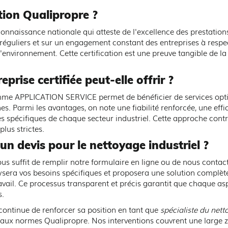
ation Qualipropre ?
onnaissance nationale qui atteste de l'excellence des prestations
 réguliers et sur un engagement constant des entreprises à respe
'environnement. Cette certification est une preuve tangible de la q
rise certifiée peut-elle offrir ?
omme APPLICATION SERVICE permet de bénéficier de services opt
 Parmi les avantages, on note une fiabilité renforcée, une effic
 spécifiques de chaque secteur industriel. Cette approche contri
lus strictes.
n devis pour le nettoyage industriel ?
vous suffit de remplir notre formulaire en ligne ou de nous contac
sera vos besoins spécifiques et proposera une solution complète e
vail. Ce processus transparent et précis garantit que chaque asp
s.
ntinue de renforcer sa position en tant que
spécialiste du nett
é aux normes Qualipropre. Nos interventions couvrent une larg