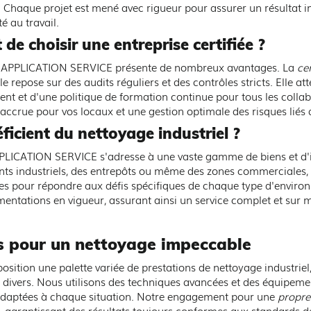
ons. Chaque projet est mené avec rigueur pour assurer un résultat 
ifiée Qualipropre p
é au travail.
de choisir une entreprise certifiée ?
ndustriel à Compièg
me APPLICATION SERVICE présente de nombreux avantages. La
ce
lle repose sur des audits réguliers et des contrôles stricts. Elle 
t et d'une politique de formation continue pour tous les collabo
 accrue pour vos locaux et une gestion optimale des risques liés au
ficient du nettoyage industriel ?
PPLICATION SERVICE s'adresse à une vaste gamme de biens et d'in
nts industriels, des entrepôts ou même des zones commerciales,
ues pour répondre aux défis spécifiques de chaque type d'envir
mentations en vigueur, assurant ainsi un service complet et sur m
s pour un nettoyage impeccable
ition une palette variée de prestations de nettoyage industriel
 divers. Nous utilisons des techniques avancées et des équipemen
, adaptées à chaque situation. Notre engagement pour une
propre
, garantissant des résultats toujours conformes aux standards de