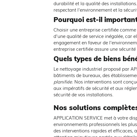
durabilité et la qualité des installati
Entreprise cert
respectant l'environnement et la sécurit
Pourquoi est-il important 
i
Choisir une entreprise certifiée com
d'une qualité de service inégalée, car e
engagement en faveur de l'environnemen
entreprise certifiée assure une sécurité
Quels types de biens béné
Le nettoyage industriel proposé par A
bâtiments de bureaux, des établisseme
planifiée
. Nos interventions sont conç
aux impératifs de sécurité et aux régle
sécurité de vos installations.
Nos solutions complète
APPLICATION SERVICE met à votre dispos
environnements professionnels les plus
des interventions rapides et efficaces
attention minutieuse portée aux détails