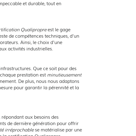
impeccable et durable, tout en
our du nettoyage
ne
rtification Qualipropre
est le gage
atteste de compétences techniques, d'un
rateurs. Ainsi, le choix d'une
x activités industrielles.
frastructures. Que ce soit pour des
 chaque prestation est
minutieusement
onnement. De plus, nous nous adaptons
esure pour garantir la pérennité et la
, répondant aux besoins des
ts de dernière génération pour offrir
té irréprochable
se matérialise par une
 la certification Qualipropre.