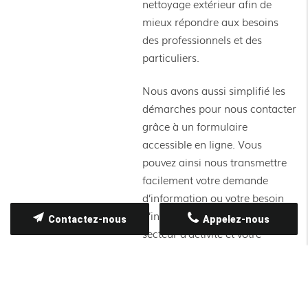
nettoyage extérieur afin de
mieux répondre aux besoins
des professionnels et des
particuliers.
Nous avons aussi simplifié les
démarches pour nous contacter
grâce à un formulaire
accessible en ligne. Vous
pouvez ainsi nous transmettre
facilement votre demande
d’information ou votre besoin
d’intervention selon votre
Contactez-nous
Appelez-nous
secteur d’activité et votre
localisation.
Découvrez notre
nouveau site et